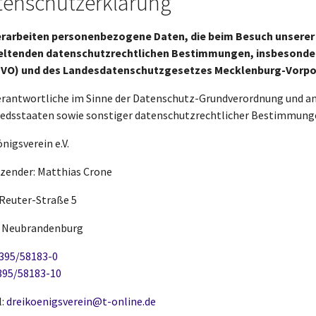
tenschutzerklärung
erarbeiten personenbezogene Daten, die beim Besuch unsere
eltenden datenschutzrechtlichen Bestimmungen, insbesond
VO) und des Landesdatenschutzgesetzes Mecklenburg-Vorp
erantwortliche im Sinne der Datenschutz-Grundverordnung und a
iedsstaaten sowie sonstiger datenschutzrechtlicher Bestimmungen
nigsverein e.V.
tzender: Matthias Crone
-Reuter-Straße 5
 Neubrandenburg
395/58183-0
395/58183-10
l:
dreikoenigsverein@t-online.de