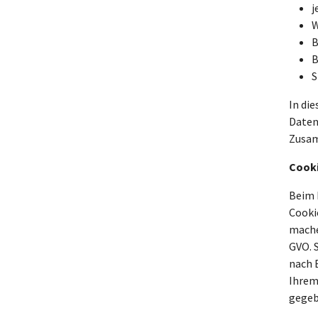
j
W
B
B
S
In die
Daten
Zusam
Cook
Beim 
Cookie
machen
GVO. 
nach 
Ihrem
gegeb