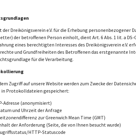
tsgrundlagen
t der Dreikönigsverein e.V. für die Erhebung personenbezogener Da
tter) der betroffenen Person einholt, dient Art. 6 Abs. 1 lit. a DS
ahrung eines berechtigten Interesses des Dreikönigsverein e.V. erf
echte und Grundfreiheiten des Betroffenen das erstgenannte Interes
echtsgrundlage für die Verarbeitung.
kollierung
edem Zugriff auf unsere Website werden zum Zwecke der Datensich
 in Protokolldateien gespeichert:
P-Adresse (anonymisiert)
atum und Uhrzeit der Anfrage
eitzonendifferenz zur Greenwich Mean Time (GMT)
nhalt der Anforderung (Seite, die von Ihnen besucht wurde)
ugriffsstatus/HTTP-Statuscode