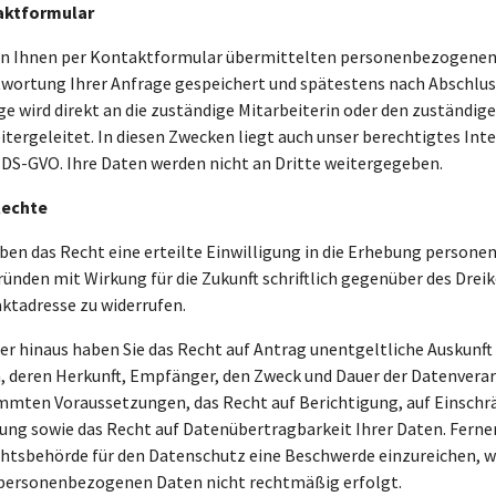
aktformular
on Ihnen per Kontaktformular übermittelten personenbezogenen
wortung Ihrer Anfrage gespeichert und spätestens nach Abschlus
ge wird direkt an die zuständige Mitarbeiterin oder den zuständig
eitergeleitet. In diesen Zwecken liegt auch unser berechtigtes Int
 f DS-GVO. Ihre Daten werden nicht an Dritte weitergegeben.
Rechte
aben das Recht eine erteilte Einwilligung in die Erhebung perso
ründen mit Wirkung für die Zukunft schriftlich gegenüber des Drei
ktadresse zu widerrufen.
er hinaus haben Sie das Recht auf Antrag unentgeltliche Auskunf
, deren Herkunft, Empfänger, den Zweck und Dauer der Datenverarb
mmten Voraussetzungen, das Recht auf Berichtigung, auf Einschrän
ung sowie das Recht auf Datenübertragbarkeit Ihrer Daten. Ferner
chtsbehörde für den Datenschutz eine Beschwerde einzureichen, wen
 personenbezogenen Daten nicht rechtmäßig erfolgt.