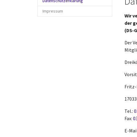
Da
(current)
Datenschutzerklärung
Impressum
Wir v
der g
(DS-G
Der V
Mitgl
Dreikö
Vorsi
Fritz
17033
Tel.:
0
Fax:
0
E-Mai