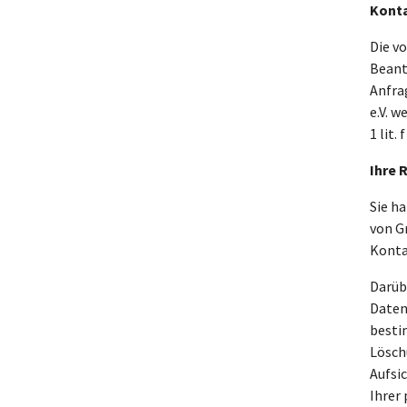
Kont
Die v
Beant
Anfra
e.V. w
1 lit.
Ihre 
Sie h
von G
Konta
Darüb
Daten
besti
Lösch
Aufsi
Ihrer