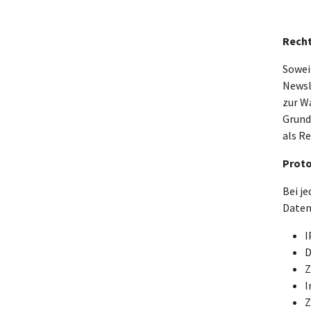
Rech
Sowei
Newsle
zur W
Grundr
als R
Proto
Bei j
Daten
I
D
Z
I
Z